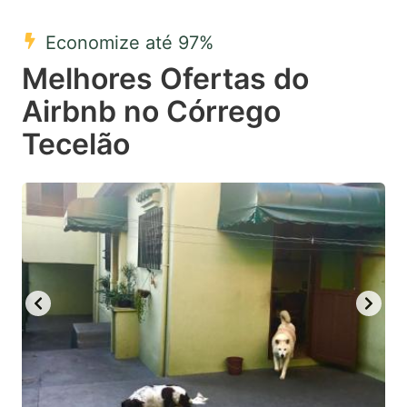
mark
mark
Economize até 97%
key
key
Melhores Ofertas do
to
to
get
get
Airbnb no Córrego
the
the
Tecelão
keyboard
keyboard
shortcuts
shortcuts
for
for
changing
changing
dates.
dates.