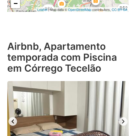
−
R$2
R$1
Leaflet
| Map data ©
OpenStreetMap
contributors,
CC-BY-SA
Airbnb, Apartamento
temporada com Piscina
em Córrego Tecelão