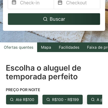
Navigate
Navigate
Buscar
forward
backward
to
to
interact
interact
with
with
Ofertas quentes
Mapa
Facilidades
Faixa de p
the
the
calendar
calendar
and
and
Escolha o aluguel de
select
select
temporada perfeito
a
a
date.
date.
PREÇO POR NOITE
Press
Press
the
the
Até R$100
R$100 - R$199
A par
question
question