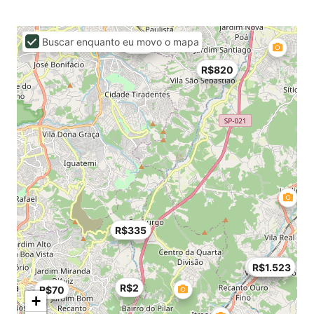
Buscar enquanto eu movo o mapa
R$60
R$820
R$335
R$800
R$1.523
R$2
R$70
+