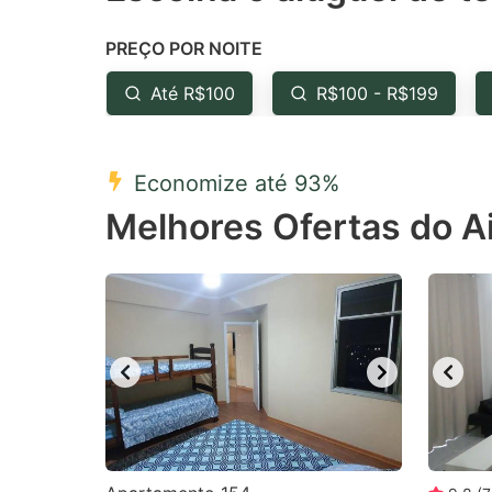
the
th
PREÇO POR NOITE
question
qu
mark
m
Até R$100
R$100 - R$199
key
k
to
to
Economize até 93%
get
ge
Melhores Ofertas do A
the
th
keyboard
k
shortcuts
sh
for
fo
changing
c
dates.
da