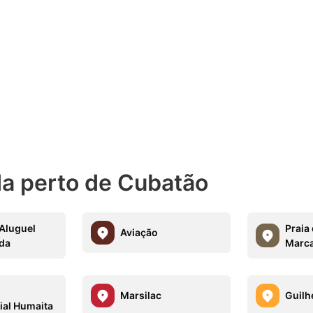
a perto de Cubatão
 Aluguel
Praia
Aviação
da
Marc
o
Marsilac
Guilh
ial Humaita