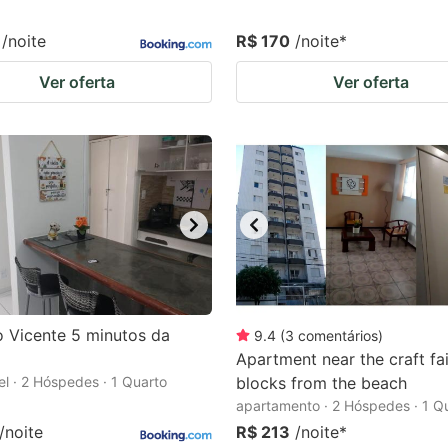
/noite
R$ 170
/noite
*
Ver oferta
Ver oferta
o Vicente 5 minutos da
9.4
(
3
comentários
)
Apartment near the craft fai
el · 2 Hóspedes · 1 Quarto
blocks from the beach
apartamento · 2 Hóspedes · 1 Q
/noite
R$ 213
/noite
*