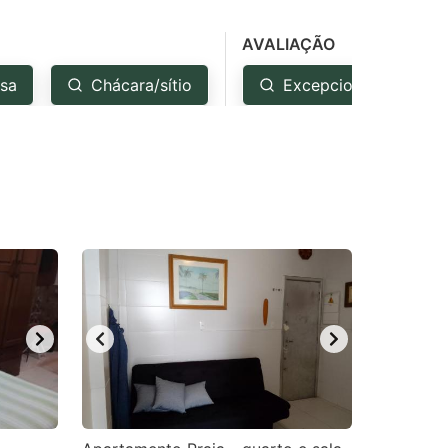
AVALIAÇÃO
sa
Chácara/sítio
Excepcional: 4.5+