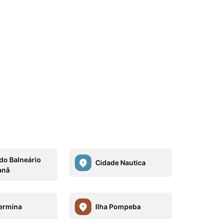
 do Balneário
Cidade Nautica
anã
ermina
Ilha Pompeba