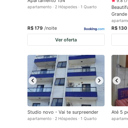
Apartamento 154
9.8
(
7
apartamento · 2 Hóspedes · 1 Quarto
Beautif
Grande 
apartame
R$ 179
/noite
R$ 130
Ver oferta
Studio novo - Vai te surpreender
Até 5 p
apartamento · 2 Hóspedes · 1 Quarto
apartame