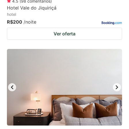
4.5
(
98
comentários
)
Hotel Vale do Jiquiriçá
hotel
R$200
/noite
Ver oferta