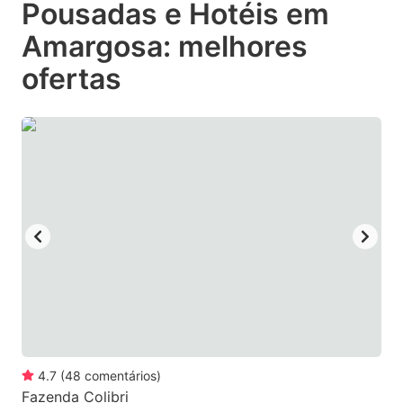
Pousadas e Hotéis em
key
key
Amargosa: melhores
to
to
get
get
ofertas
the
the
keyboard
keyboard
shortcuts
shortcuts
for
for
changing
changing
dates.
dates.
4.7
(
48
comentários
)
Fazenda Colibri