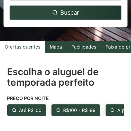
Navigate
Navigate
Buscar
forward
backward
to
to
interact
interact
with
with
Ofertas quentes
Mapa
Facilidades
Faixa de p
the
the
calendar
calendar
and
and
Escolha o aluguel de
select
select
temporada perfeito
a
a
date.
date.
PREÇO POR NOITE
Press
Press
the
the
Até R$100
R$100 - R$199
A par
question
question
mark
mark