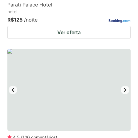
Parati Palace Hotel
hotel
R$125
/noite
Ver oferta
4.5
(
120
comentários
)