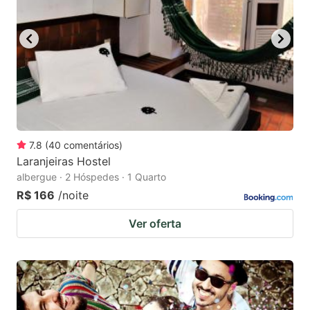
7.8
(
40
comentários
)
Laranjeiras Hostel
albergue · 2 Hóspedes · 1 Quarto
R$ 166
/noite
Ver oferta