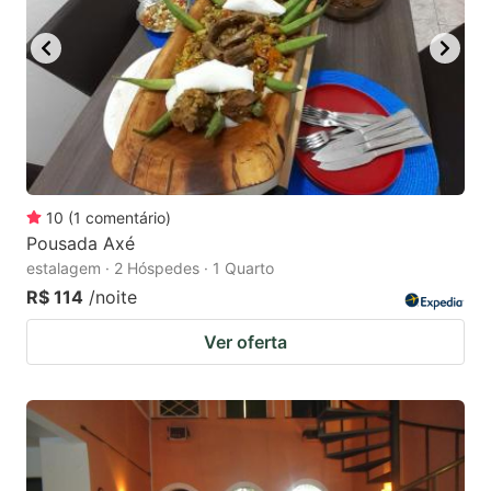
key
key
to
to
get
get
the
the
keyboard
keyboard
shortcuts
shortcuts
for
for
10
(
1
comentário
)
Pousada Axé
changing
changing
estalagem · 2 Hóspedes · 1 Quarto
dates.
dates.
R$ 114
/noite
Ver oferta