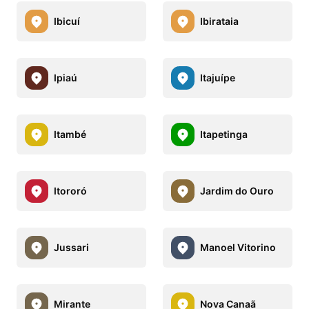
Ibicuí
Ibirataia
Ipiaú
Itajuípe
Itambé
Itapetinga
Itororó
Jardim do Ouro
Jussari
Manoel Vitorino
Mirante
Nova Canaã