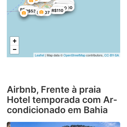
R$218
R$120
R$1200
R$3110
R$2539
R$200
R$700
R$800
R$110
R$530
R$307
+
−
Leaflet
| Map data ©
OpenStreetMap
contributors,
CC-BY-SA
Airbnb, Frente à praia
Hotel temporada com Ar-
condicionado em Bahia