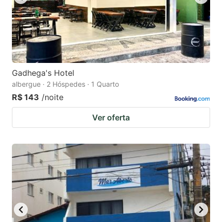
Gadhega's Hotel
albergue · 2 Hóspedes · 1 Quarto
R$ 143
/noite
Ver oferta