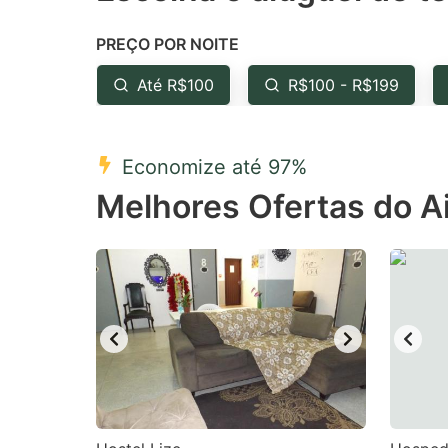
the
th
PREÇO POR NOITE
question
qu
mark
m
Até R$100
R$100 - R$199
key
k
to
to
Economize até 97%
get
ge
Melhores Ofertas do A
the
th
keyboard
k
shortcuts
sh
for
fo
changing
c
dates.
da