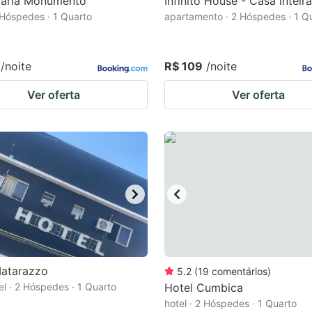
aria Monumento
Infinito House - Casa inteira
2 Hóspedes · 1 Quarto
apartamento · 2 Hóspedes · 1 Q
/noite
R$ 109
/noite
Ver oferta
Ver oferta
Matarazzo
5.2
(
19
comentários
)
el · 2 Hóspedes · 1 Quarto
Hotel Cumbica
hotel · 2 Hóspedes · 1 Quarto