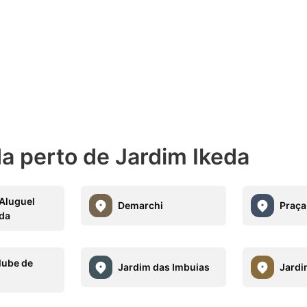
a perto de Jardim Ikeda
Aluguel
Demarchi
Praça
da
lube de
Jardim das Imbuias
Jardi