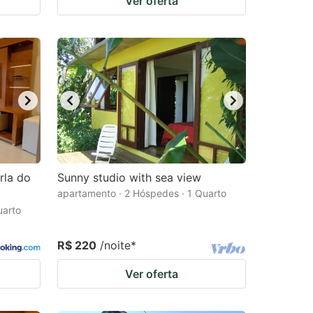
Ver oferta
rla do
Sunny studio with sea view
apartamento · 2 Hóspedes · 1 Quarto
uarto
R$ 220
/noite
*
Ver oferta