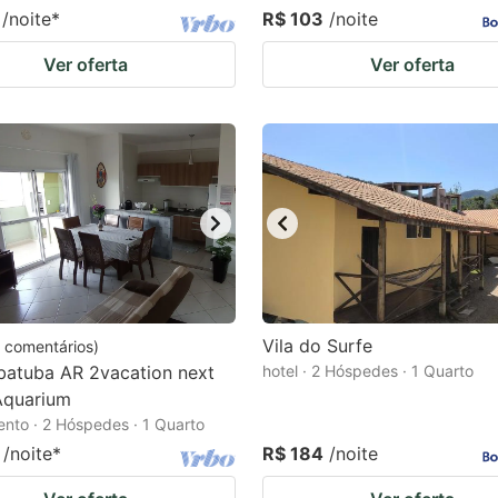
/noite
*
R$ 103
/noite
Ver oferta
Ver oferta
Vila do Surfe
comentários
)
batuba AR 2vacation next
hotel · 2 Hóspedes · 1 Quarto
Aquarium
nto · 2 Hóspedes · 1 Quarto
/noite
*
R$ 184
/noite