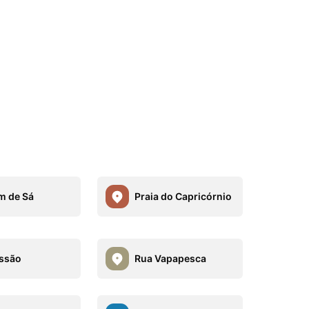
m de Sá
Praia do Capricórnio
ssão
Rua Vapapesca