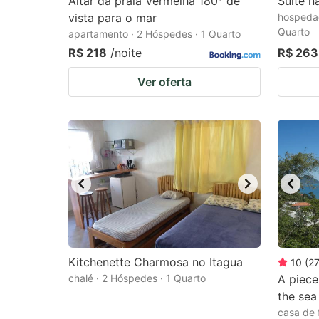
Altar da praia Vermelha 180° de
Suíte n
vista para o mar
hospedag
Quarto
apartamento · 2 Hóspedes · 1 Quarto
R$ 218
/noite
R$ 263
Ver oferta
Kitchenette Charmosa no Itagua
10
(
2
chalé · 2 Hóspedes · 1 Quarto
A piece
the sea
casa de 