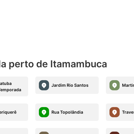
da perto de Itamambuca
atuba
Jardim Rio Santos
Marti
 Temporada
eriquerê
Rua Topolândia
Trave