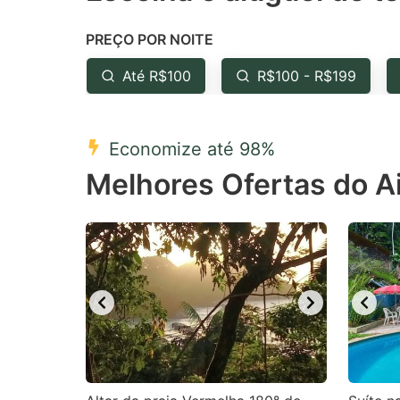
the
th
PREÇO POR NOITE
question
qu
mark
m
Até R$100
R$100 - R$199
key
k
to
to
Economize até 98%
get
ge
Melhores Ofertas do 
the
th
keyboard
k
shortcuts
sh
for
fo
changing
c
dates.
da