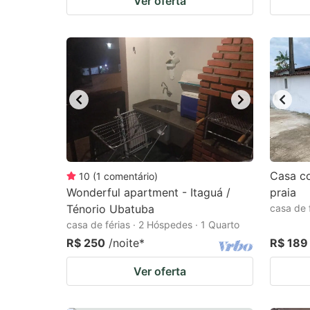
Ver oferta
Casa c
10
(
1
comentário
)
Wonderful apartment - Itaguá /
praia
Ténorio Ubatuba
casa de 
casa de férias · 2 Hóspedes · 1 Quarto
R$ 250
/noite
*
R$ 189
Ver oferta