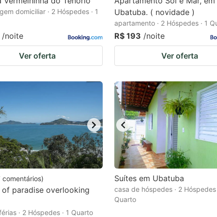
a Vermelhinha do Tenório
Apartamento Sol e Mar, em
em domiciliar · 2 Hóspedes · 1
Ubatuba. ( novidade )
apartamento · 2 Hóspedes · 1 Q
/noite
R$ 193
/noite
Ver oferta
Ver oferta
Suítes em Ubatuba
7
comentários
)
 of paradise overlooking
casa de hóspedes · 2 Hóspedes 
Quarto
férias · 2 Hóspedes · 1 Quarto