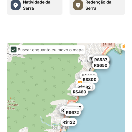
Natividade da
Redenção da
Serra
Serra
Buscar enquanto eu movo o mapa
R$450
R$903
R$512
R$671
R$853
R$488
R$426
R$932
R$537
R$650
R$351
R$400
R$800
R$282
R$900
R$460
R$360
R$475
R$359
R$470
R$672
R$122