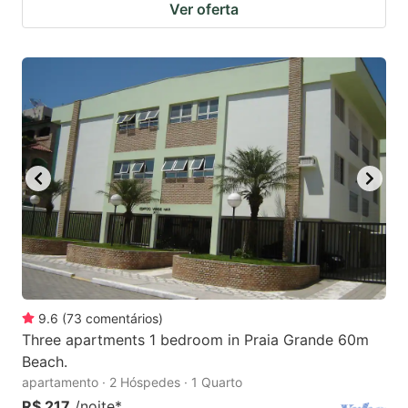
Ver oferta
9.6
(
73
comentários
)
Three apartments 1 bedroom in Praia Grande 60m
Beach.
apartamento · 2 Hóspedes · 1 Quarto
R$ 217
/noite
*