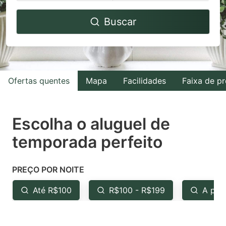
Navigate
Navigate
Buscar
forward
backward
to
to
interact
interact
with
with
Ofertas quentes
Mapa
Facilidades
Faixa de p
the
the
calendar
calendar
and
and
Escolha o aluguel de
select
select
temporada perfeito
a
a
date.
date.
PREÇO POR NOITE
Press
Press
the
the
Até R$100
R$100 - R$199
A par
question
question
mark
mark