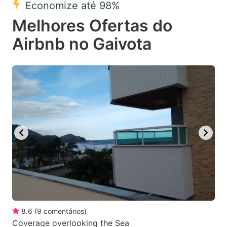
Economize até 98%
key
key
Melhores Ofertas do
to
to
get
get
Airbnb no Gaivota
the
the
keyboard
keyboard
shortcuts
shortcuts
for
for
changing
changing
dates.
dates.
8.6
(
9
comentários
)
Coverage overlooking the Sea