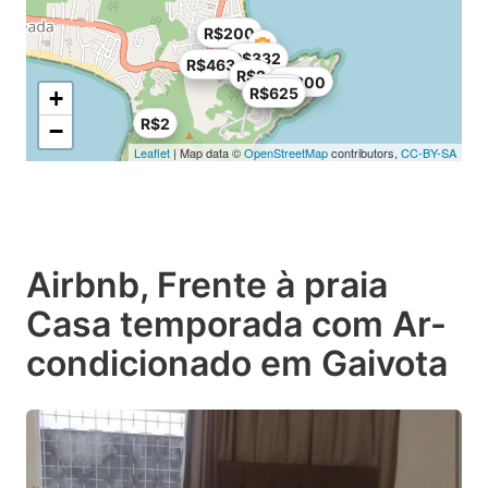
R$200
R$332
R$463
R$2
R$300
R$121
R$625
+
R$2
−
Leaflet
| Map data ©
OpenStreetMap
contributors,
CC-BY-SA
Airbnb, Frente à praia
Casa temporada com Ar-
condicionado em Gaivota