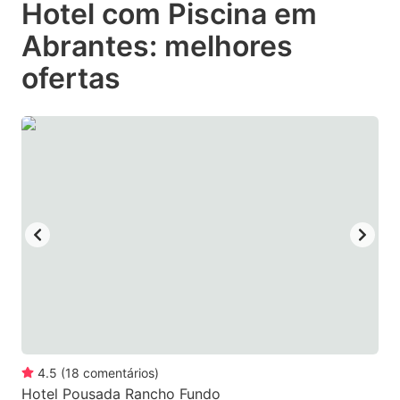
Hotel com Piscina em
key
key
Abrantes: melhores
to
to
get
get
ofertas
the
the
keyboard
keyboard
shortcuts
shortcuts
for
for
changing
changing
dates.
dates.
4.5
(
18
comentários
)
Hotel Pousada Rancho Fundo