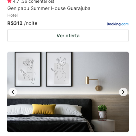
4.7
(
36
comentários
)
Genipabu Summer House Guarajuba
Hotel
R$312
/noite
Ver oferta