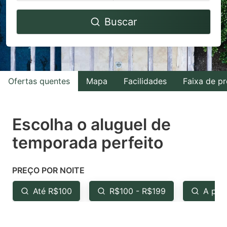
Navigate
Navigate
Buscar
forward
backward
to
to
interact
interact
with
with
Ofertas quentes
Mapa
Facilidades
Faixa de p
the
the
calendar
calendar
and
and
Escolha o aluguel de
select
select
temporada perfeito
a
a
date.
date.
PREÇO POR NOITE
Press
Press
the
the
Até R$100
R$100 - R$199
A par
question
question
mark
mark