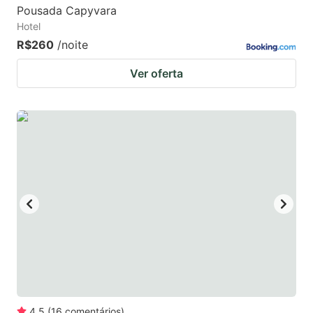
Pousada Capyvara
Hotel
R$260
/noite
Ver oferta
4.5
(
16
comentários
)