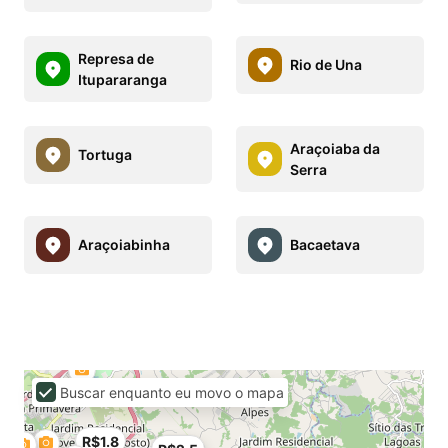
Represa de
Rio de Una
Itupararanga
Araçoiaba da
Tortuga
Serra
Araçoiabinha
Bacaetava
Buscar enquanto eu movo o mapa
R$1.8