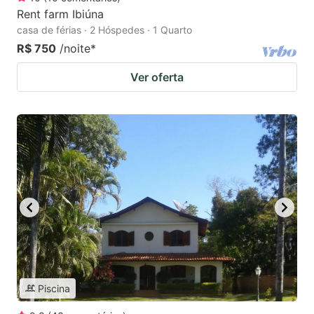
Rent farm Ibiúna
casa de férias · 2 Hóspedes · 1 Quarto
R$ 750
/noite
*
Ver oferta
Piscina