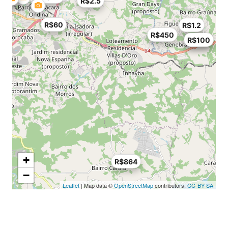
R$2.5
R$60
R$1.2
R$450
R$100
R$100
+
R$864
−
Leaflet
| Map data ©
OpenStreetMap
contributors,
CC-BY-SA