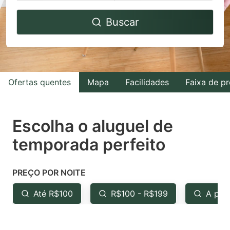
Navigate
Navigate
Buscar
forward
backward
to
to
interact
interact
with
with
Ofertas quentes
Mapa
Facilidades
Faixa de p
the
the
calendar
calendar
and
and
Escolha o aluguel de
select
select
temporada perfeito
a
a
date.
date.
PREÇO POR NOITE
Press
Press
the
the
Até R$100
R$100 - R$199
A par
question
question
mark
mark