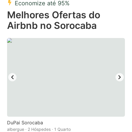
Economize até 95%
key
key
Melhores Ofertas do
to
to
get
get
Airbnb no Sorocaba
the
the
keyboard
keyboard
shortcuts
shortcuts
for
for
changing
changing
dates.
dates.
DuPai Sorocaba
albergue · 2 Hóspedes · 1 Quarto