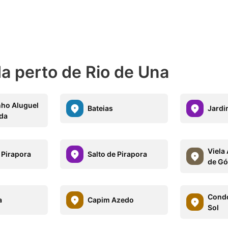
a perto de Rio de Una
nho Aluguel
Bateias
Jardi
da
Viela 
 Pirapora
Salto de Pirapora
de Gó
Condo
a
Capim Azedo
Sol