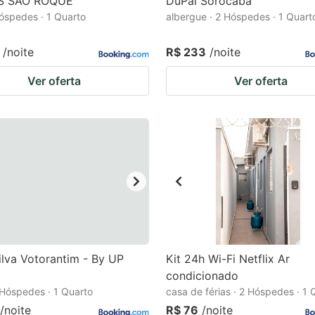
S SÃO ROQUE
DuPai Sorocaba
Hóspedes · 1 Quarto
albergue · 2 Hóspedes · 1 Quart
/noite
R$ 233
/noite
Ver oferta
Ver oferta
ilva Votorantim - By UP
Kit 24h Wi-Fi Netflix Ar
condicionado
2 Hóspedes · 1 Quarto
casa de férias · 2 Hóspedes · 1 
/noite
R$ 76
/noite