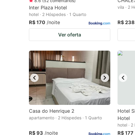
CHALÉ
8.6
(
52
comentários
)
Inter Plaza Hotel
vila · 2 
hotel · 2 Hóspedes · 1 Quarto
R$ 170
/noite
R$ 238
Ver oferta
Casa do Henrique 2
Hotel S
apartamento · 2 Hóspedes · 1 Quarto
Hotel
hotel · 
R$ 93
/noite
R$ 177