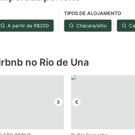
e
TIPOS DE ALOJAMENTO
estion
ark
A partir de R$200
Chácara/sítio
Ca
ey
t
irbnb no Rio de Una
e
eyboard
ortcuts
r
hanging
tes.