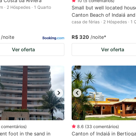
 Costa da Riviera
10
(
5
comentários
)
m · 2 Hóspedes · 1 Quarto
Small but well located house
Canton Beach of Indaiá and 
casa de férias · 2 Hóspedes · 1 
/noite
R$ 320
/noite
*
Ver oferta
Ver oferta
comentários
)
8.6
(
33
comentários
)
nt foot in the sand in
Canton of Indaiá in Bertioga