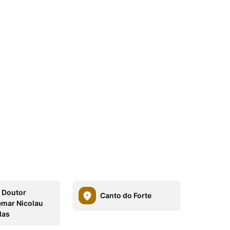
 Doutor
Canto do Forte
mar Nicolau
las