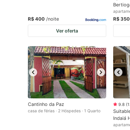
Bertiog
apartame
R$ 400
/noite
R$ 350
Ver oferta
Cantinho da Paz
9.8
(
1
casa de férias · 2 Hóspedes · 1 Quarto
Suitabl
Indaiá
apartame