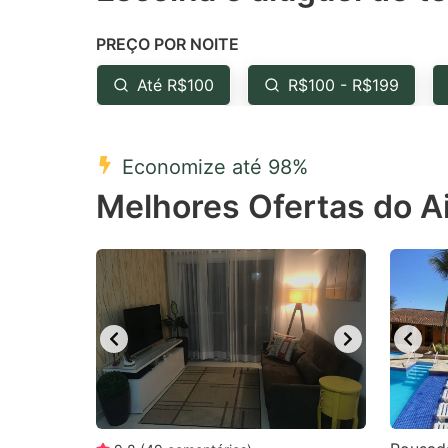
the
th
PREÇO POR NOITE
question
qu
mark
m
Até R$100
R$100 - R$199
key
k
to
to
Economize até 98%
get
ge
Melhores Ofertas do Ai
the
th
keyboard
k
shortcuts
sh
for
fo
changing
c
dates.
da