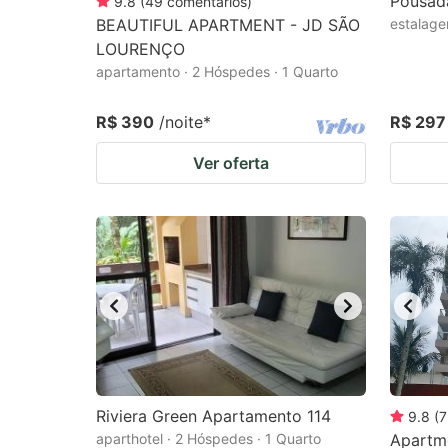
Pousada
9.8
(
49
comentários
)
BEAUTIFUL APARTMENT - JD SÃO
estalage
LOURENÇO
apartamento · 2 Hóspedes · 1 Quarto
R$ 390
/noite
*
R$ 297
Ver oferta
Riviera Green Apartamento 114
9.8
(
7
aparthotel · 2 Hóspedes · 1 Quarto
Apartme