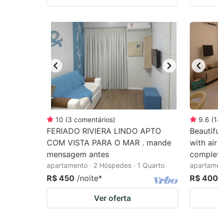
10
(
3
comentários
)
9.6
(
1
FERIADO RIVIERA LINDO APTO
Beautif
COM VISTA PARA O MAR . mande
with ai
mensagem antes
complet
apartamento · 2 Hóspedes · 1 Quarto
apartame
R$ 450
/noite
*
R$ 400
Ver oferta