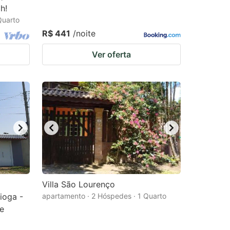
h!
Quarto
R$ 441
/noite
Ver oferta
Villa São Lourenço
ioga -
apartamento · 2 Hóspedes · 1 Quarto
e