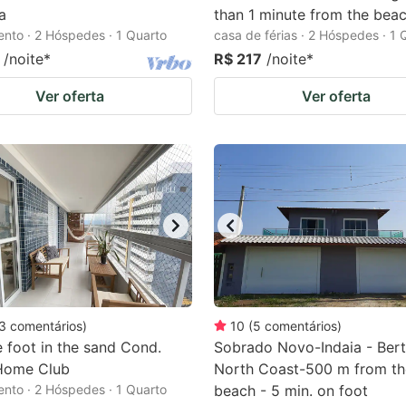
a
than 1 minute from the beac
nto · 2 Hóspedes · 1 Quarto
casa de férias · 2 Hóspedes · 1 
/noite
*
R$ 217
/noite
*
Ver oferta
Ver oferta
3
comentários
)
10
(
5
comentários
)
e foot in the sand Cond.
Sobrado Novo-Indaia - Bert
 Home Club
North Coast-500 m from th
nto · 2 Hóspedes · 1 Quarto
beach - 5 min. on foot