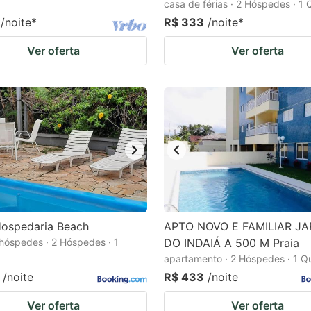
casa de férias · 2 Hóspedes · 1 
/noite
*
R$ 333
/noite
*
Ver oferta
Ver oferta
Hospedaria Beach
APTO NOVO E FAMILIAR JA
hóspedes · 2 Hóspedes · 1
DO INDAIÁ A 500 M Praia
apartamento · 2 Hóspedes · 1 Q
/noite
R$ 433
/noite
Ver oferta
Ver oferta