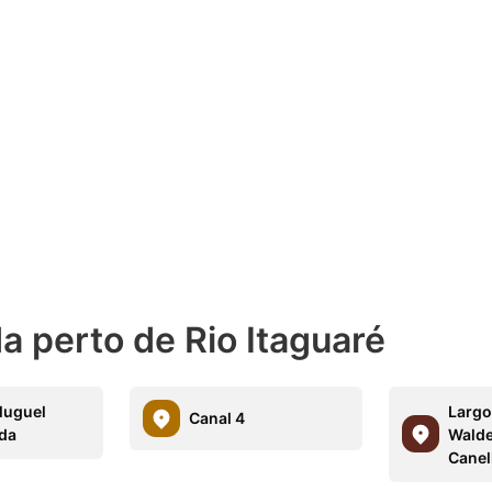
 perto de Rio Itaguaré
Aluguel
Largo
Canal 4
da
Walde
Canel