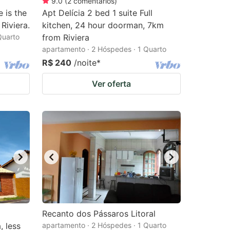
9.0
(
2
comentários
)
 is the
Apt Delícia 2 bed 1 suite Full
Riviera.
kitchen, 24 hour doorman, 7km
Quarto
from Riviera
apartamento · 2 Hóspedes · 1 Quarto
R$ 240
/noite
*
Ver oferta
Recanto dos Pássaros Litoral
, less
apartamento · 2 Hóspedes · 1 Quarto