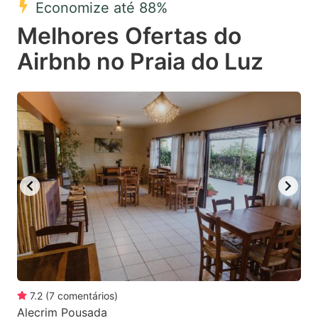
Economize até 88%
key
key
Melhores Ofertas do
to
to
get
get
Airbnb no Praia do Luz
the
the
keyboard
keyboard
shortcuts
shortcuts
for
for
changing
changing
dates.
dates.
7.2
(
7
comentários
)
Alecrim Pousada