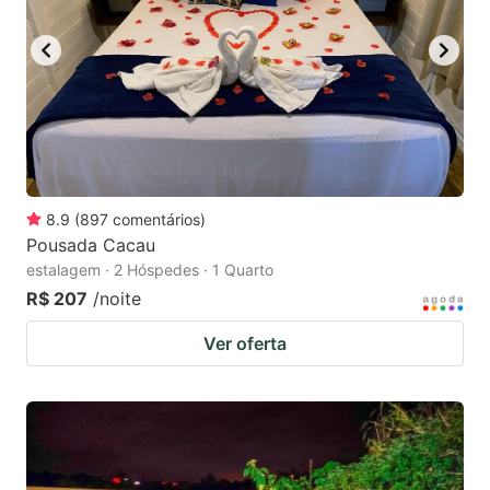
8.9
(
897
comentários
)
Pousada Cacau
estalagem · 2 Hóspedes · 1 Quarto
R$ 207
/noite
Ver oferta