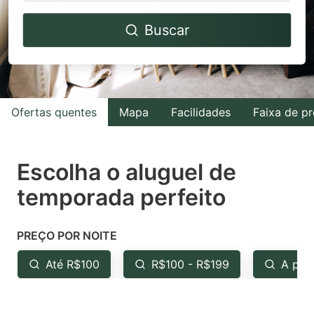
Navigate
Navigate
Buscar
forward
backward
to
to
interact
interact
with
with
Ofertas quentes
Mapa
Facilidades
Faixa de p
the
the
calendar
calendar
and
and
Escolha o aluguel de
select
select
temporada perfeito
a
a
date.
date.
PREÇO POR NOITE
Press
Press
the
the
Até R$100
R$100 - R$199
A par
question
question
mark
mark