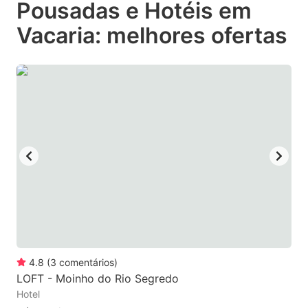
Pousadas e Hotéis em
key
key
Vacaria: melhores ofertas
to
to
get
get
the
the
keyboard
keyboard
shortcuts
shortcuts
for
for
changing
changing
dates.
dates.
4.8
(
3
comentários
)
LOFT - Moinho do Rio Segredo
Hotel