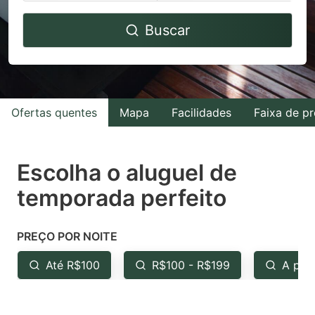
Navigate
Navigate
Buscar
forward
backward
to
to
interact
interact
with
with
Ofertas quentes
Mapa
Facilidades
Faixa de p
the
the
calendar
calendar
and
and
Escolha o aluguel de
select
select
temporada perfeito
a
a
date.
date.
PREÇO POR NOITE
Press
Press
the
the
Até R$100
R$100 - R$199
A par
question
question
mark
mark