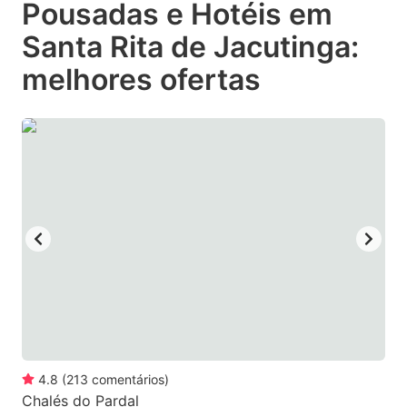
Pousadas e Hotéis em
key
key
Santa Rita de Jacutinga:
to
to
get
get
melhores ofertas
the
the
keyboard
keyboard
shortcuts
shortcuts
for
for
changing
changing
dates.
dates.
4.8
(
213
comentários
)
Chalés do Pardal