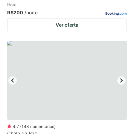
Hotel
R$200
/noite
Ver oferta
4.7
(
148
comentários
)
Chale da Paz