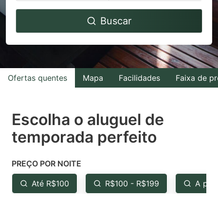
Navigate
Navigate
Buscar
forward
backward
to
to
interact
interact
with
with
Ofertas quentes
Mapa
Facilidades
Faixa de p
the
the
calendar
calendar
and
and
Escolha o aluguel de
select
select
temporada perfeito
a
a
date.
date.
PREÇO POR NOITE
Press
Press
the
the
Até R$100
R$100 - R$199
A par
question
question
mark
mark