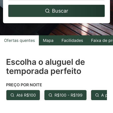
Navigate
Navigate
Buscar
forward
backward
to
to
interact
interact
with
with
Ofertas quentes
Mapa
Facilidades
Faixa de p
the
the
calendar
calendar
and
and
Escolha o aluguel de
select
select
temporada perfeito
a
a
date.
date.
PREÇO POR NOITE
Press
Press
the
the
Até R$100
R$100 - R$199
A par
question
question
mark
mark