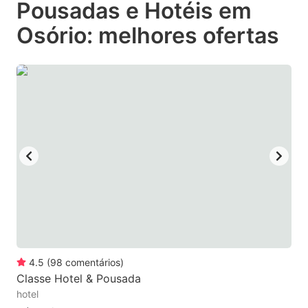
Pousadas e Hotéis em
key
key
Osório: melhores ofertas
to
to
get
get
the
the
keyboard
keyboard
shortcuts
shortcuts
for
for
changing
changing
dates.
dates.
4.5
(
98
comentários
)
Classe Hotel & Pousada
hotel