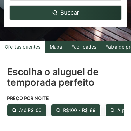
Navigate
Navigate
Buscar
forward
backward
to
to
interact
interact
with
with
Ofertas quentes
Mapa
Facilidades
Faixa de p
the
the
calendar
calendar
and
and
Escolha o aluguel de
select
select
temporada perfeito
a
a
date.
date.
PREÇO POR NOITE
Press
Press
the
the
Até R$100
R$100 - R$199
A par
question
question
mark
mark