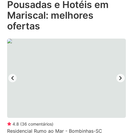
Pousadas e Hotéis em
key
key
Mariscal: melhores
to
to
get
get
ofertas
the
the
keyboard
keyboard
shortcuts
shortcuts
for
for
changing
changing
dates.
dates.
4.8
(
36
comentários
)
Residencial Rumo ao Mar - Bombinhas-SC