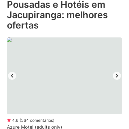
Pousadas e Hotéis em
key
key
Jacupiranga: melhores
to
to
get
get
ofertas
the
the
keyboard
keyboard
shortcuts
shortcuts
for
for
changing
changing
dates.
dates.
4.6
(
564
comentários
)
Azure Motel (adults only)