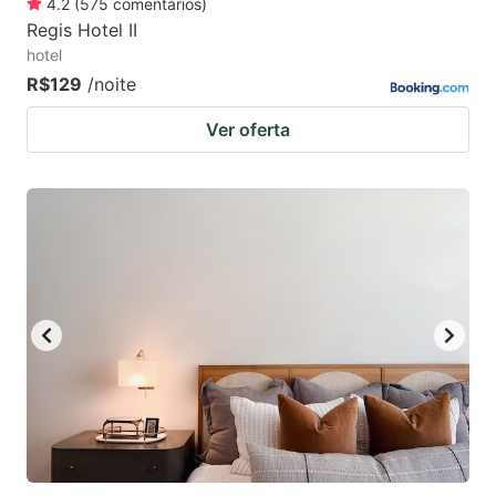
4.2
(
575
comentários
)
Regis Hotel II
hotel
R$129
/noite
Ver oferta