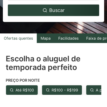
Navigate
Navigate
Buscar
forward
backward
to
to
interact
interact
with
with
Ofertas quentes
Mapa
Facilidades
Faixa de p
the
the
calendar
calendar
and
and
Escolha o aluguel de
select
select
temporada perfeito
a
a
date.
date.
PREÇO POR NOITE
Press
Press
the
the
Até R$100
R$100 - R$199
A par
question
question
mark
mark