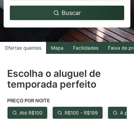
Navigate
Navigate
Buscar
forward
backward
to
to
interact
interact
with
with
Ofertas quentes
Mapa
Facilidades
Faixa de p
the
the
calendar
calendar
and
and
Escolha o aluguel de
select
select
temporada perfeito
a
a
date.
date.
PREÇO POR NOITE
Press
Press
the
the
Até R$100
R$100 - R$199
A par
question
question
mark
mark