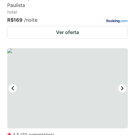
Paulista
hotel
R$169
/noite
Ver oferta
4.5
(
30
comentários
)