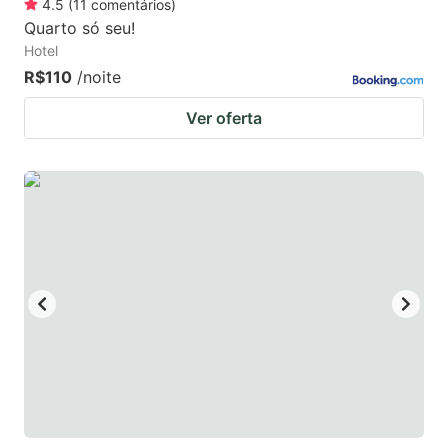
4.5
(
11
comentários
)
Quarto só seu!
Hotel
R$110
/noite
Ver oferta