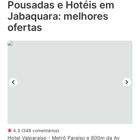
Pousadas e Hotéis em
key
key
Jabaquara: melhores
to
to
get
get
ofertas
the
the
keyboard
keyboard
shortcuts
shortcuts
for
for
changing
changing
dates.
dates.
4.3
(
348
comentários
)
Hotel Valparaíso - Metrô Paraíso e 800m da Av