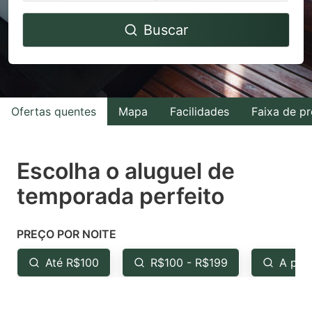
Navigate
Navigate
Buscar
forward
backward
to
to
interact
interact
with
with
Ofertas quentes
Mapa
Facilidades
Faixa de p
the
the
calendar
calendar
and
and
Escolha o aluguel de
select
select
temporada perfeito
a
a
date.
date.
PREÇO POR NOITE
Press
Press
the
the
Até R$100
R$100 - R$199
A par
question
question
mark
mark