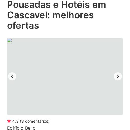
Pousadas e Hotéis em
key
key
Cascavel: melhores
to
to
get
get
ofertas
the
the
keyboard
keyboard
shortcuts
shortcuts
for
for
changing
changing
dates.
dates.
4.3
(
3
comentários
)
Edifício Belio