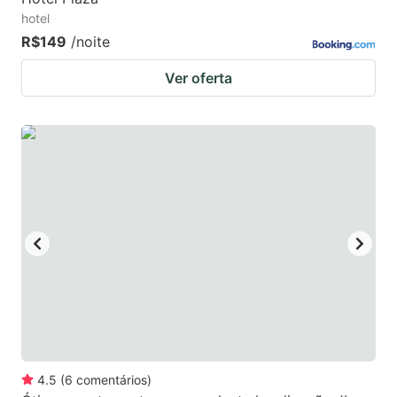
hotel
R$149
/noite
Ver oferta
4.5
(
6
comentários
)