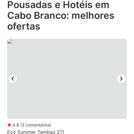
Pousadas e Hotéis em
key
key
Cabo Branco: melhores
to
to
get
get
ofertas
the
the
keyboard
keyboard
shortcuts
shortcuts
for
for
changing
changing
dates.
dates.
4.8
(
3
comentários
)
Eco Summer Tambaú 211