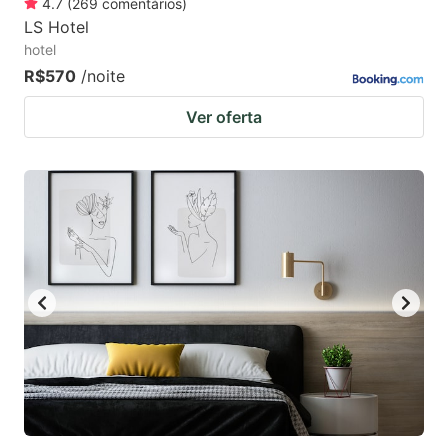
4.7
(
269
comentários
)
LS Hotel
hotel
R$570
/noite
Ver oferta