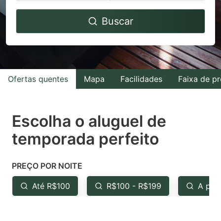
Navigate
Navigate
Buscar
forward
backward
to
to
interact
interact
with
with
Ofertas quentes
Mapa
Facilidades
Faixa de p
the
the
calendar
calendar
and
and
Escolha o aluguel de
select
select
temporada perfeito
a
a
date.
date.
PREÇO POR NOITE
Press
Press
the
the
Até R$100
R$100 - R$199
A par
question
question
mark
mark