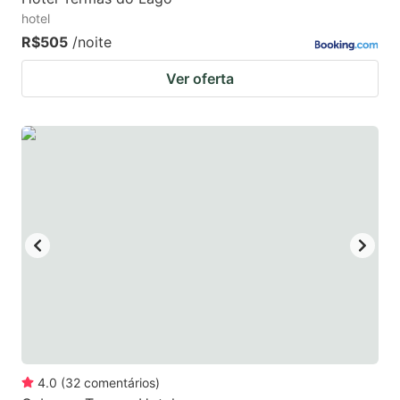
hotel
R$505
/noite
Ver oferta
4.0
(
32
comentários
)