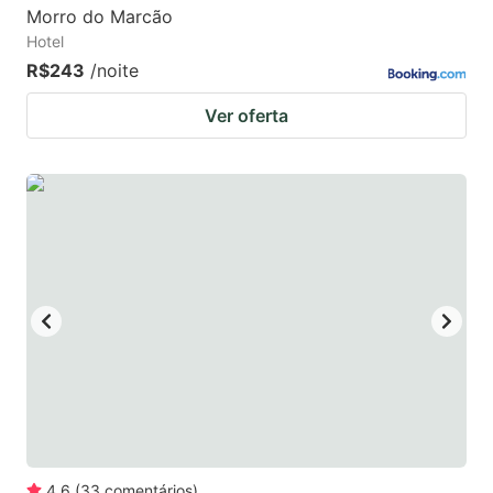
Morro do Marcão
Hotel
R$243
/noite
Ver oferta
4.6
(
33
comentários
)