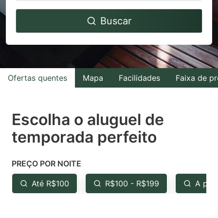
Navigate
Navigate
Buscar
forward
backward
to
to
interact
interact
with
with
Ofertas quentes
Mapa
Facilidades
Faixa de p
the
the
calendar
calendar
and
and
Escolha o aluguel de
select
select
temporada perfeito
a
a
date.
date.
PREÇO POR NOITE
Press
Press
the
the
Até R$100
R$100 - R$199
A par
question
question
mark
mark