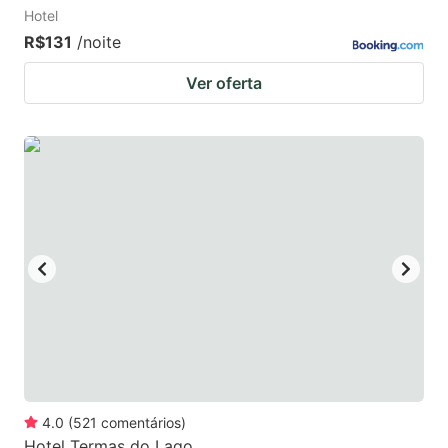
Hotel
R$131
/noite
Ver oferta
4.0
(
521
comentários
)
Hotel Termas do Lago