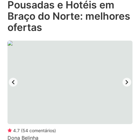
Pousadas e Hotéis em
key
key
Braço do Norte: melhores
to
to
get
get
ofertas
the
the
keyboard
keyboard
shortcuts
shortcuts
for
for
changing
changing
dates.
dates.
4.7
(
54
comentários
)
Dona Belinha