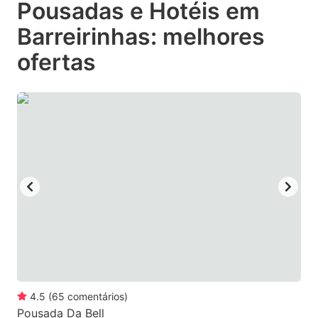
Pousadas e Hotéis em
key
key
Barreirinhas: melhores
to
to
get
get
ofertas
the
the
keyboard
keyboard
shortcuts
shortcuts
for
for
changing
changing
dates.
dates.
4.5
(
65
comentários
)
Pousada Da Bell