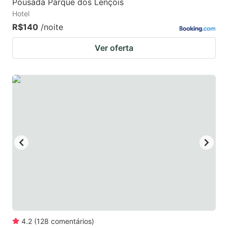
Pousada Parque dos Lençóis
Hotel
R$140
/noite
Ver oferta
4.2
(
128
comentários
)