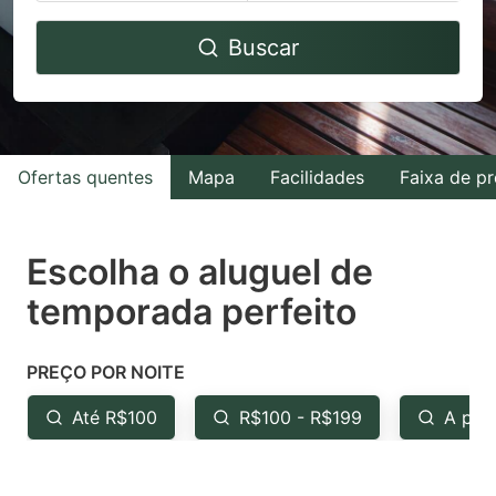
Navigate
Navigate
Buscar
forward
backward
to
to
interact
interact
with
with
Ofertas quentes
Mapa
Facilidades
Faixa de p
the
the
calendar
calendar
and
and
Escolha o aluguel de
select
select
temporada perfeito
a
a
date.
date.
PREÇO POR NOITE
Press
Press
the
the
Até R$100
R$100 - R$199
A par
question
question
mark
mark