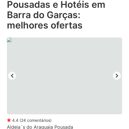
Pousadas e Hotéis em
key
key
Barra do Garças:
to
to
get
get
melhores ofertas
the
the
keyboard
keyboard
shortcuts
shortcuts
for
for
changing
changing
dates.
dates.
4.4
(
24
comentários
)
Aldeia´s do Araguaia Pousada