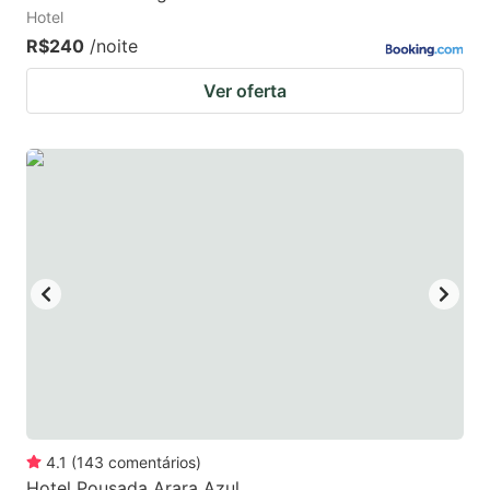
Hotel
R$240
/noite
Ver oferta
4.1
(
143
comentários
)
Hotel Pousada Arara Azul