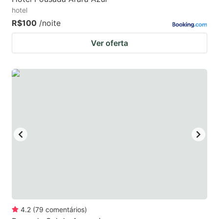
hotel
R$100
/noite
Ver oferta
4.2
(
79
comentários
)