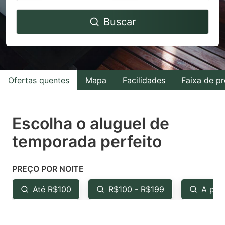
Navigate
Navigate
Buscar
forward
backward
to
to
interact
interact
with
with
Ofertas quentes
Mapa
Facilidades
Faixa de p
the
the
calendar
calendar
and
and
Escolha o aluguel de
select
select
temporada perfeito
a
a
date.
date.
PREÇO POR NOITE
Press
Press
the
the
Até R$100
R$100 - R$199
A par
question
question
mark
mark