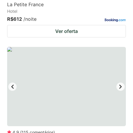
La Petite France
Hotel
R$612
/noite
Ver oferta
4.9
(
115
comentários
)