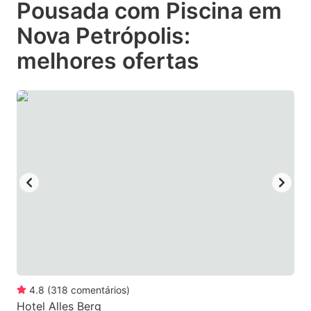
Pousada com Piscina em
key
key
Nova Petrópolis:
to
to
get
get
melhores ofertas
the
the
keyboard
keyboard
shortcuts
shortcuts
for
for
changing
changing
dates.
dates.
4.8
(
318
comentários
)
Hotel Alles Berg