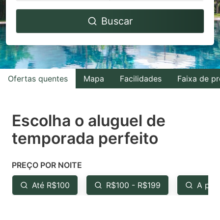
Navigate
Navigate
Buscar
forward
backward
to
to
interact
interact
with
with
Ofertas quentes
Mapa
Facilidades
Faixa de p
the
the
calendar
calendar
and
and
Escolha o aluguel de
select
select
temporada perfeito
a
a
date.
date.
PREÇO POR NOITE
Press
Press
the
the
Até R$100
R$100 - R$199
A par
question
question
mark
mark