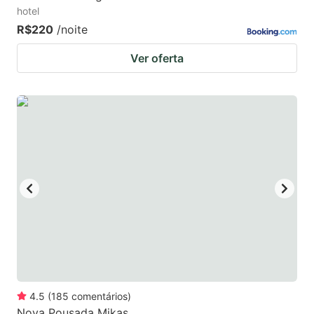
hotel
R$220
/noite
Ver oferta
4.5
(
185
comentários
)
Nova Pousada Mikas