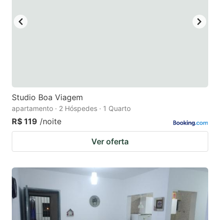
key
key
to
to
get
get
the
the
keyboard
keyboard
shortcuts
shortcuts
for
for
Studio Boa Viagem
apartamento · 2 Hóspedes · 1 Quarto
changing
changing
R$ 119
/noite
dates.
dates.
Ver oferta