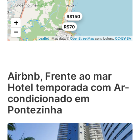
R$150
+
R$70
−
Leaflet
| Map data ©
OpenStreetMap
contributors,
CC-BY-SA
Airbnb, Frente ao mar
Hotel temporada com Ar-
condicionado em
Pontezinha