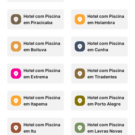
Hotel com Piscina
Hotel com Piscina
em Piracicaba
em Holambra
Hotel com Piscina
Hotel com Piscina
em Boituva
em Cunha
Hotel com Piscina
Hotel com Piscina
em Extrema
em Tiradentes
Hotel com Piscina
Hotel com Piscina
em Itapema
em Porto Alegre
Hotel com Piscina
Hotel com Piscina
em Itu
em Lavras Novas