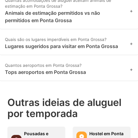
Quantas acomodações de aluguel aceitam animais de
estimação em Ponta Grossa?
+
Animais de estimação permitidos vs não
permitidos em Ponta Grossa
Quais são os lugares imperdíveis em Ponta Grossa?
+
Lugares sugeridos para visitar em Ponta Grossa
Quantos aeroportos em Ponta Grossa?
+
Tops aeroportos em Ponta Grossa
Outras ideias de aluguel
por temporada
Pousadas e
Hostel em Ponta