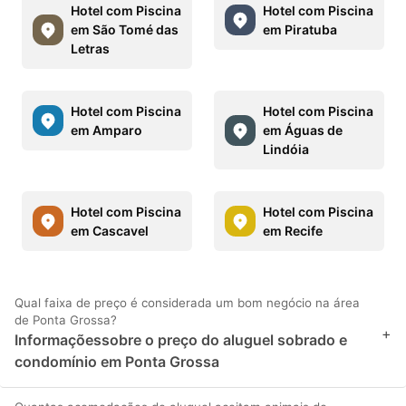
Hotel com Piscina
Hotel com Piscina
em São Tomé das
em Piratuba
Letras
Hotel com Piscina
Hotel com Piscina
em Amparo
em Águas de
Lindóia
Hotel com Piscina
Hotel com Piscina
em Cascavel
em Recife
Qual faixa de preço é considerada um bom negócio na área
de Ponta Grossa?
+
Informaçõessobre o preço do aluguel sobrado e
condomínio em Ponta Grossa