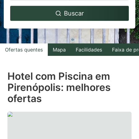
Navigate
Navigate
Buscar
forward
backward
to
to
interact
interact
with
with
Ofertas quentes
Mapa
Facilidades
Faixa de p
the
the
calendar
calendar
and
and
Hotel com Piscina em
select
select
Pirenópolis: melhores
a
a
ofertas
date.
date.
Press
Press
the
the
question
question
mark
mark