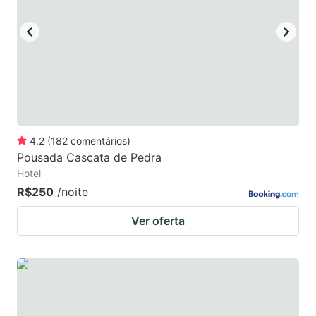
key
key
to
to
get
get
the
the
keyboard
keyboard
shortcuts
shortcuts
for
for
4.2
(
182
comentários
)
Pousada Cascata de Pedra
changing
changing
Hotel
dates.
dates.
R$250
/noite
Ver oferta