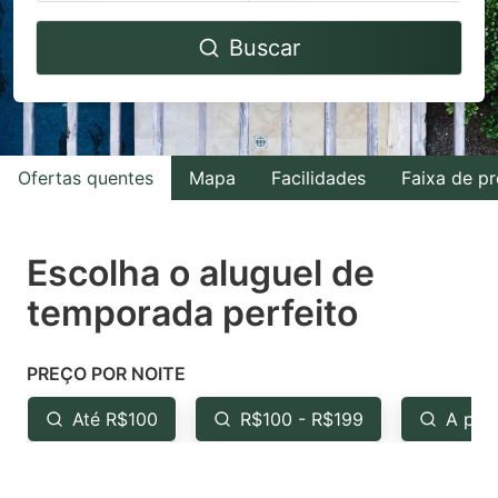
Navigate
Navigate
Buscar
forward
backward
to
to
interact
interact
with
with
Ofertas quentes
Mapa
Facilidades
Faixa de p
the
the
calendar
calendar
and
and
Escolha o aluguel de
select
select
temporada perfeito
a
a
date.
date.
PREÇO POR NOITE
Press
Press
the
the
Até R$100
R$100 - R$199
A par
question
question
mark
mark