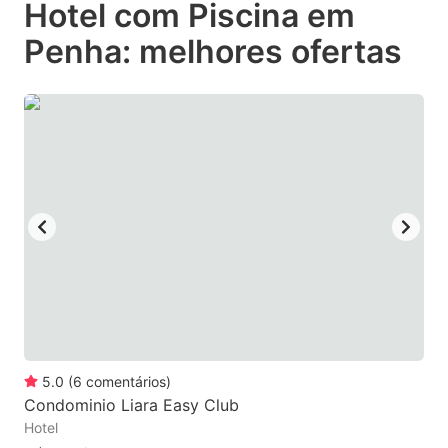
Hotel com Piscina em
key
key
Penha: melhores ofertas
to
to
get
get
the
the
keyboard
keyboard
shortcuts
shortcuts
for
for
changing
changing
dates.
dates.
5.0
(
6
comentários
)
Condominio Liara Easy Club
Hotel