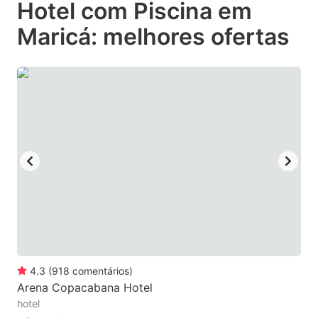
Hotel com Piscina em
key
key
Maricá: melhores ofertas
to
to
get
get
the
the
keyboard
keyboard
shortcuts
shortcuts
for
for
changing
changing
dates.
dates.
4.3
(
918
comentários
)
Arena Copacabana Hotel
hotel