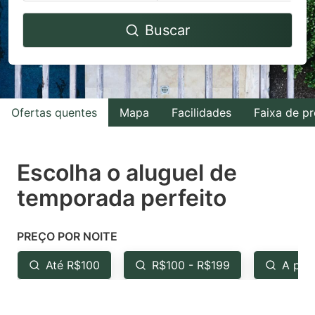
Navigate
Navigate
Buscar
forward
backward
to
to
interact
interact
with
with
Ofertas quentes
Mapa
Facilidades
Faixa de p
the
the
calendar
calendar
and
and
Escolha o aluguel de
select
select
temporada perfeito
a
a
date.
date.
PREÇO POR NOITE
Press
Press
the
the
Até R$100
R$100 - R$199
A par
question
question
mark
mark