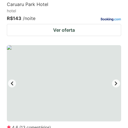
Caruaru Park Hotel
hotel
R$143
/noite
Ver oferta
4.6
(
13
comentários
)