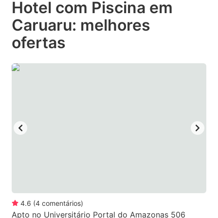
Hotel com Piscina em
key
key
Caruaru: melhores
to
to
get
get
ofertas
the
the
keyboard
keyboard
shortcuts
shortcuts
for
for
changing
changing
dates.
dates.
4.6
(
4
comentários
)
Apto no Universitário Portal do Amazonas 506