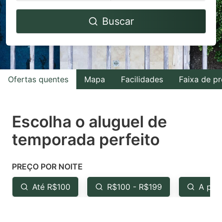
Navigate
Navigate
Buscar
forward
backward
to
to
interact
interact
with
with
Ofertas quentes
Mapa
Facilidades
Faixa de p
the
the
calendar
calendar
and
and
Escolha o aluguel de
select
select
temporada perfeito
a
a
date.
date.
PREÇO POR NOITE
Press
Press
the
the
Até R$100
R$100 - R$199
A par
question
question
mark
mark