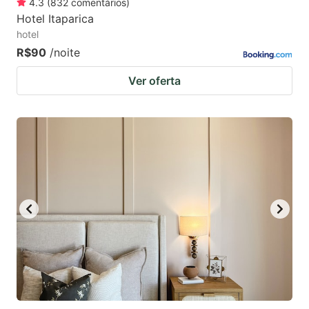
4.3
(
832
comentários
)
Hotel Itaparica
hotel
R$90
/noite
Ver oferta