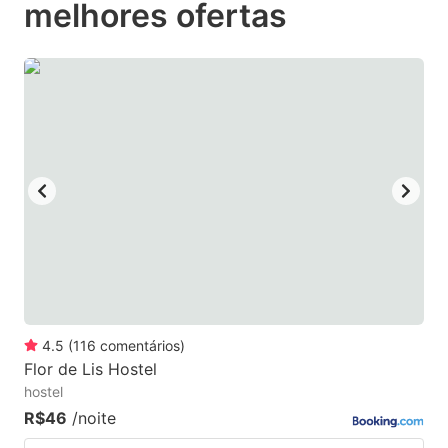
melhores ofertas
to
to
get
get
the
the
keyboard
keyboard
shortcuts
shortcuts
for
for
changing
changing
dates.
dates.
4.5
(
116
comentários
)
Flor de Lis Hostel
hostel
R$46
/noite