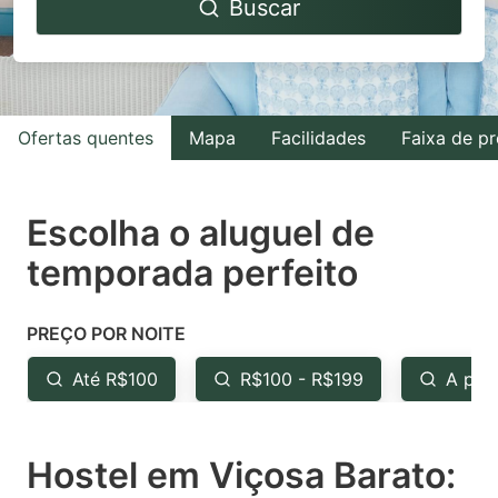
Buscar
forward
backward
to
to
interact
interact
with
with
Ofertas quentes
Mapa
Facilidades
Faixa de p
the
the
calendar
calendar
and
and
Escolha o aluguel de
select
select
temporada perfeito
a
a
date.
date.
PREÇO POR NOITE
Press
Press
the
the
Até R$100
R$100 - R$199
A par
question
question
mark
mark
Hostel em Viçosa Barato:
key
key