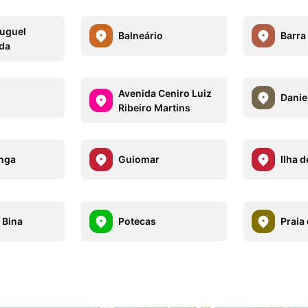
luguel
Balneário
Barra
da
Avenida Ceniro Luiz
Danie
Ribeiro Martins
nga
Guiomar
Ilha 
 Bina
Potecas
Praia 