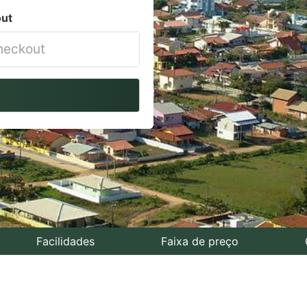
ut
vigate
ackward
teract
th
e
lendar
nd
lect
Facilidades
Faixa de preço
te.
ess