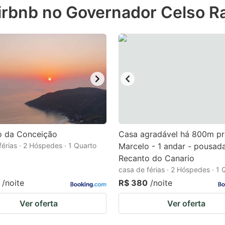
Airbnb no Governador Celso 
e
estion
ark
ey
t
e
eyboard
ortcuts
o da Conceição
Casa agradável há 800m pr
férias · 2 Hóspedes · 1 Quarto
r
Marcelo - 1 andar - pousad
Recanto do Canario
hanging
casa de férias · 2 Hóspedes · 1 
tes.
/noite
R$ 380
/noite
Ver oferta
Ver oferta