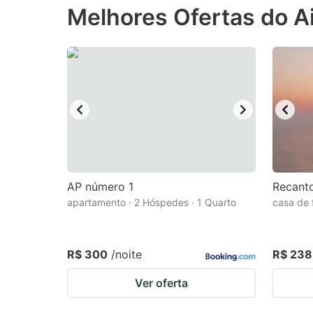
Melhores Ofertas do 
the
th
question
qu
mark
m
key
k
to
to
get
ge
the
th
keyboard
k
shortcuts
sh
AP número 1
Recant
apartamento · 2 Hóspedes · 1 Quarto
for
casa de 
fo
changing
c
dates.
da
R$ 300
/noite
R$ 238
Ver oferta