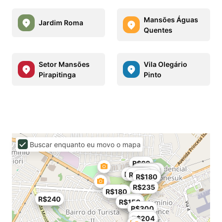
Mansões Águas
Jardim Roma
Quentes
Setor Mansões
Vila Olegário
Pirapitinga
Pinto
Buscar enquanto eu movo o mapa
R$99
R$130
R$180
R$180
R$260
R$150
R$135
R$180
R$235
R$180
R$240
R$110
R$150
R$300
R$437
R$204