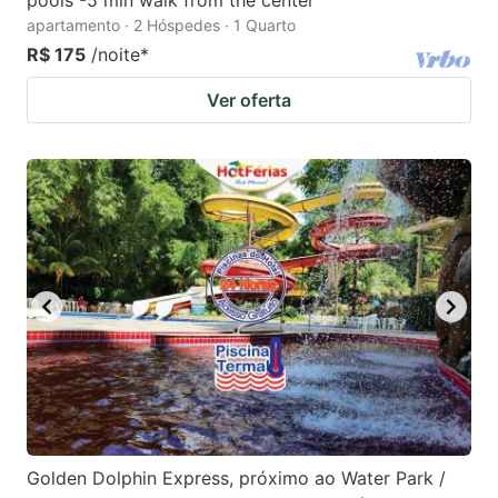
pools -5 min walk from the center
apartamento · 2 Hóspedes · 1 Quarto
R$ 175
/noite
*
Ver oferta
Golden Dolphin Express, próximo ao Water Park /