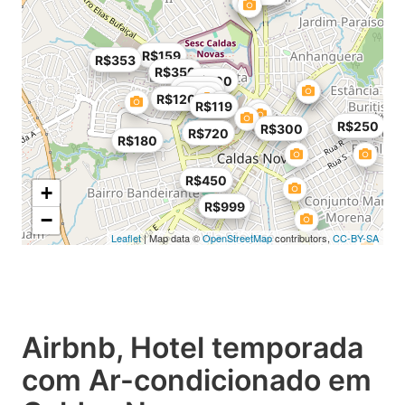
R$159
R$353
R$350
R$100
R$200
R$132
R$120
R$119
R$250
R$300
R$720
R$180
R$450
+
R$999
−
Leaflet
| Map data ©
OpenStreetMap
contributors,
CC-BY-SA
Airbnb, Hotel temporada
com Ar-condicionado em