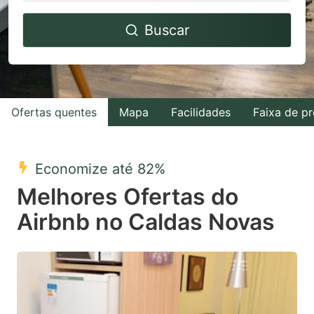
Navigate
Navigate
Buscar
forward
backward
to
to
interact
interact
with
with
Ofertas quentes
Mapa
Facilidades
Faixa de p
the
the
calendar
calendar
and
and
Economize até 82%
select
select
Melhores Ofertas do
a
a
Airbnb no Caldas Novas
date.
date.
Press
Press
the
the
question
question
mark
mark