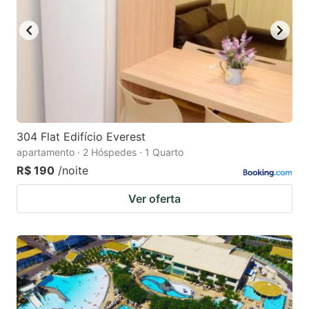
key
key
to
to
get
get
the
the
keyboard
keyboard
shortcuts
shortcuts
for
for
304 Flat Edifício Everest
apartamento · 2 Hóspedes · 1 Quarto
changing
changing
R$ 190
/noite
dates.
dates.
Ver oferta