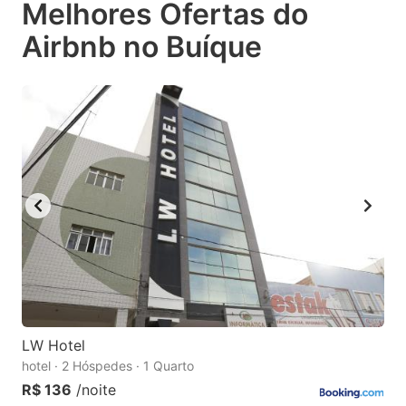
Melhores Ofertas do
key
key
Airbnb no Buíque
to
to
get
get
the
the
keyboard
keyboard
shortcuts
shortcuts
for
for
changing
changing
dates.
dates.
LW Hotel
hotel · 2 Hóspedes · 1 Quarto
R$ 136
/noite