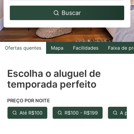
Navigate
Navigate
Buscar
forward
backward
to
to
interact
interact
with
with
Ofertas quentes
Mapa
Facilidades
Faixa de p
the
the
calendar
calendar
and
and
Escolha o aluguel de
select
select
temporada perfeito
a
a
date.
date.
PREÇO POR NOITE
Press
Press
the
the
Até R$100
R$100 - R$199
A par
question
question
mark
mark