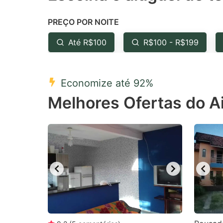
the
th
PREÇO POR NOITE
question
qu
mark
m
Até R$100
R$100 - R$199
key
k
to
to
Economize até 92%
get
ge
Melhores Ofertas do A
the
th
keyboard
k
shortcuts
sh
for
fo
changing
c
dates.
da