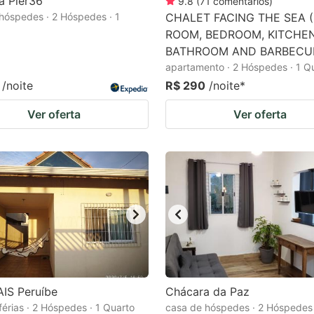
a Pier36
9.8
(
71
comentários
)
hóspedes · 2 Hóspedes · 1
CHALET FACING THE SEA (
ROOM, BEDROOM, KITCHEN
BATHROOM AND BARBECUE
apartamento · 2 Hóspedes · 1 Q
/noite
R$ 290
/noite
*
Ver oferta
Ver oferta
IS Peruíbe
Chácara da Paz
férias · 2 Hóspedes · 1 Quarto
casa de hóspedes · 2 Hóspedes 