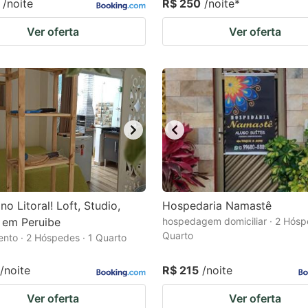
/noite
R$ 250
/noite
*
Ver oferta
Ver oferta
no Litoral! Loft, Studio,
Hospedaria Namastê
 em Peruibe
hospedagem domiciliar · 2 Hósp
Quarto
nto · 2 Hóspedes · 1 Quarto
/noite
R$ 215
/noite
Ver oferta
Ver oferta