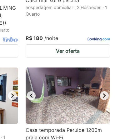
Casa mar sol e piscina
LIVING
hospedagem domiciliar · 2 Hóspedes · 1
Quarto
,
))
uarto
R$ 180
/noite
Ver oferta
Casa temporada Peruibe 1200m
· 1
praia com Wi-Fi