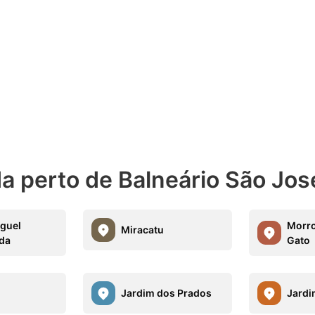
a perto de Balneário São Jos
uguel
Morro
Miracatu
da
Gato
Jardim dos Prados
Jardi