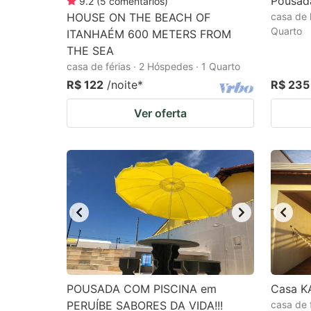
Pousad
9.2
(
5
comentários
)
HOUSE ON THE BEACH OF
casa de 
Quarto
ITANHAÉM 600 METERS FROM
THE SEA
casa de férias · 2 Hóspedes · 1 Quarto
R$ 122
/noite
*
R$ 235
Ver oferta
POUSADA COM PISCINA em
Casa KA
PERUÍBE SABORES DA VIDA!!!
casa de 