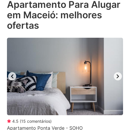
Apartamento Para Alugar
key
key
em Maceió: melhores
to
to
get
get
ofertas
the
the
keyboard
keyboard
shortcuts
shortcuts
for
for
changing
changing
dates.
dates.
4.5
(
15
comentários
)
Apartamento Ponta Verde - SOHO