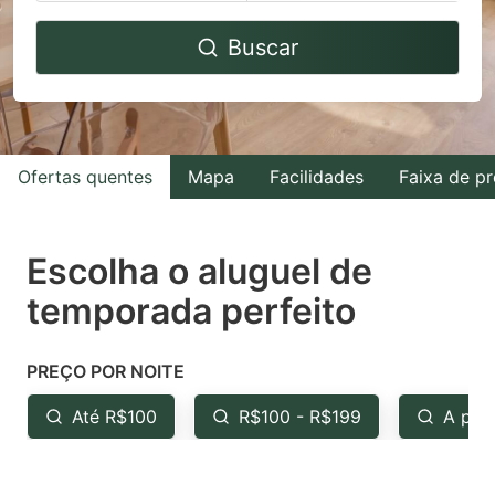
Navigate
Navigate
Buscar
forward
backward
to
to
interact
interact
with
with
Ofertas quentes
Mapa
Facilidades
Faixa de p
the
the
calendar
calendar
and
and
Escolha o aluguel de
select
select
temporada perfeito
a
a
date.
date.
PREÇO POR NOITE
Press
Press
the
the
Até R$100
R$100 - R$199
A par
question
question
mark
mark